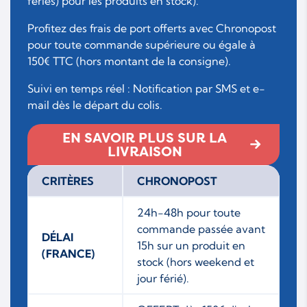
fériés) pour les produits en stock).
Profitez des frais de port offerts avec Chronopost
pour toute commande supérieure ou égale à
150€ TTC (hors montant de la consigne).
Suivi en temps réel : Notification par SMS et e-
mail dès le départ du colis.
EN SAVOIR PLUS SUR LA
LIVRAISON
CRITÈRES
CHRONOPOST
24h-48h pour toute
commande passée avant
DÉLAI
15h sur un produit en
(FRANCE)
stock (hors weekend et
jour férié).