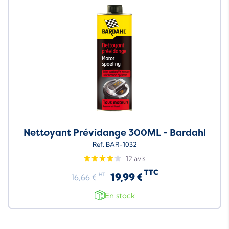
Nettoyant Prévidange 300ML - Bardahl
Ref. BAR-1032
12 avis
TTC
19,99 €
HT
16,66 €
En stock