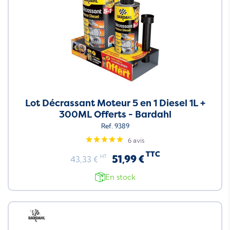
Lot Décrassant Moteur 5 en 1 Diesel 1L +
300ML Offerts - Bardahl
Ref. 9389
6 avis
TTC
51,99 €
HT
43,33 €
En stock
Neuf