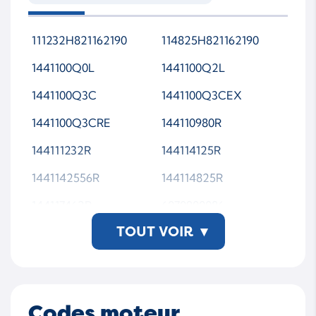
111232H821162190
114825H821162190
1441100Q0L
1441100Q2L
1441100Q3C
1441100Q3CEX
1441100Q3CRE
144110980R
144111232R
144114125R
1441142556R
144114825R
144117462R
6070900086
TOUT VOIR
▾
6070900180
6070900280
6070900480
6070900780
821162190
8660006060
Codes moteur
A6070900280
A6070900780