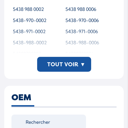
5438 988 0002
5438 988 0006
5438-970-0002
5438-970-0006
5438-971-0002
5438-971-0006
5438-988-0002
5438-988-0006
54389700002
54389700006
TOUT VOIR
▾
54389710002
54389710006
54389880002
54389880006
5438 988 0006-WSMT
AP00
OEM