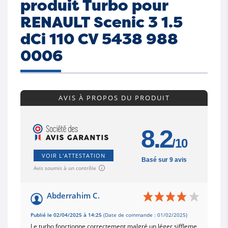
produit Turbo pour
RENAULT Scenic 3 1.5
dCi 110 CV 5438 988
0006
AVIS À PROPOS DU PRODUIT
8.2
/10
VOIR L'ATTESTATION
Basé sur 9 avis
Avis soumis à un contrôle
Abderrahim C.
Publié le 02/04/2025 à 14:25
(Date de commande : 01/02/2025)
Le turbo fonctionne correctement malgré un léger siffleme