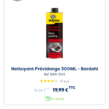
Nettoyant Prévidange 300ML - Bardahl
Ref. BAR-1032
12 avis
TTC
19,99 €
HT
16,66 €
En stock