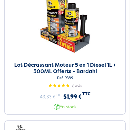
Lot Décrassant Moteur 5 en 1 Diesel 1L +
300ML Offerts - Bardahl
Ref. 9389
6 avis
TTC
51,99 €
HT
43,33 €
En stock
Neuf