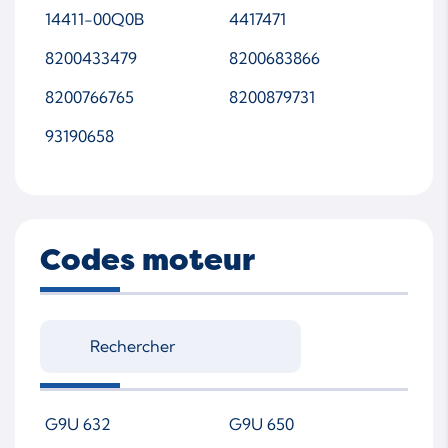
14411-00Q0B
4417471
8200433479
8200683866
8200766765
8200879731
93190658
Codes moteur
G9U 632
G9U 650