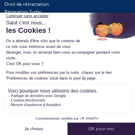
Droit de rétractation
Réparation Turbo
Fonctionnement échange standard
Retour de votre ancienne pièce
Avantages pour les pros
Pourquoi nous choisir ?
Top Références
Turbos d'occasion
Codes Erreurs
9.1/10
6404 avis publiés
4,4/5