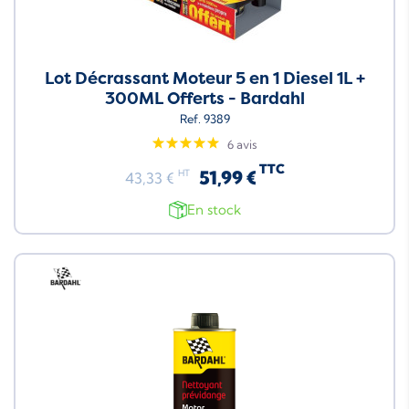
Lot Décrassant Moteur 5 en 1 Diesel 1L +
300ML Offerts - Bardahl
Ref. 9389
6 avis
TTC
51,99 €
HT
43,33 €
En stock
Neuf