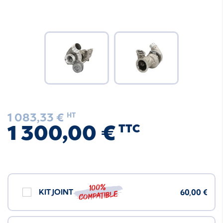
1 083,33 €
HT
1 300,00 €
TTC
100%
KIT JOINT
60,00 €
compatible