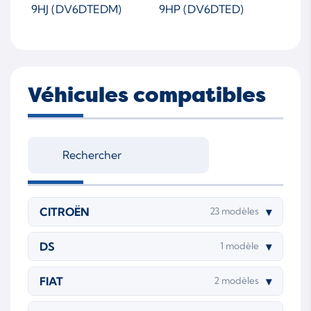
9HJ (DV6DTEDM)
9HP (DV6DTED)
Véhicules compatibles
CITROËN
▾
23 modèles
DS
▾
1 modèle
FIAT
▾
2 modèles