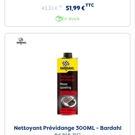
TTC
51,99 €
HT
43,33 €
En stock
Neuf
Nettoyant Prévidange 300ML - Bardahl
Ref. BAR-1032