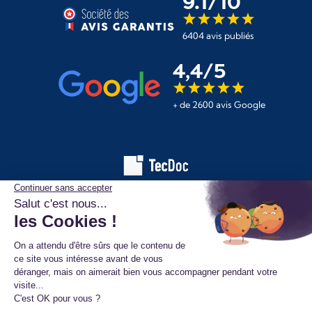
9.1/10
6404 avis publiés
4,4/5
+ de 2600 avis Google
Les informations affichées sur ce site de pièces automobiles
proviennent de la base de données TecDoc. Elles sont protégées
par le droit d’auteur et ne peuvent en aucun cas être copiées,
reproduites, utilisées ou diffusées sans l’autorisation préalable de
TecAlliance. Toute utilisation non autorisée constitue une infraction
et pourra faire l’objet de poursuites.
Mentions légales
Données personnelles