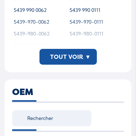
5439 990 0062
5439 990 0111
5439-970-0062
5439-970-0111
5439-980-0062
5439-980-0111
5439-988-0062
5439-988-0111
TOUT VOIR
▾
5439-990-0062
5439-990-0111
54399700062
54399700111
54399800062
54399800111
OEM
54399880062
54399880111
54399900062
54399900111
5439 988 0111-WSMTA
P00