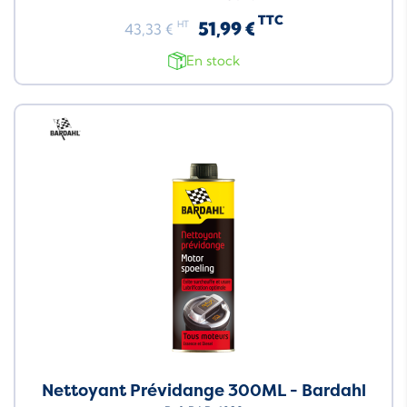
TTC
51,99 €
HT
43,33 €
En stock
Neuf
Nettoyant Prévidange 300ML - Bardahl