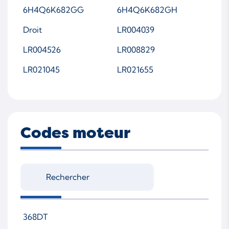
6H4Q6K682GG
6H4Q6K682GH
Droit
LR004039
LR004526
LR008829
LR021045
LR021655
Codes moteur
368DT