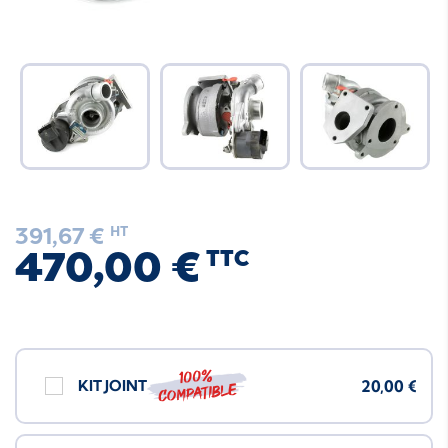
391,67 €
HT
470,00 €
TTC
100%
KIT JOINT
20,00 €
compatible