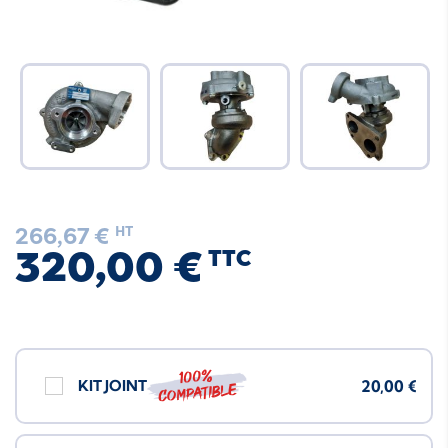
266,67 €
HT
320,00 €
TTC
100%
KIT JOINT
20,00 €
compatible