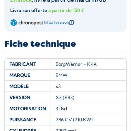
Livraison offerte
à partir de 150 €
Infos livraison
Fiche technique
FABRICANT
BorgWarner - KKK
MARQUE
BMW
MODÈLE
x3
VERSION
X3 (E83)
MOTORISATION
3.0sd
PUISSANCE
286 CV (210 KW)
CYLINDRÉE
2993 cm3