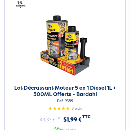
Neuf
Lot Décrassant Moteur 5 en 1 Diesel 1L +
300ML Offerts - Bardahl
Ref. 9389
6 avis
TTC
51,99 €
HT
43,33 €
En stock