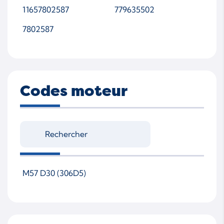
11657802587
779635502
7802587
Codes moteur
M57 D30 (306D5)