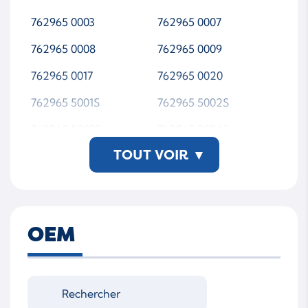
762965 0003
762965 0007
762965 0008
762965 0009
762965 0017
762965 0020
762965 5001S
762965 5002S
762965 5003S
762965 5004S
TOUT VOIR
▾
762965 5007S
762965 5008S
762965 5009S
762965 5017S
762965 5020S
762965-0001
OEM
762965-0002
762965-0002/1
762965-0003
762965-0007
762965-0008
762965-0009