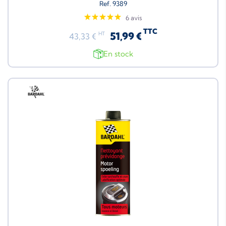
Ref. 9389
6 avis
TTC
51,99 €
HT
43,33 €
En stock
Neuf