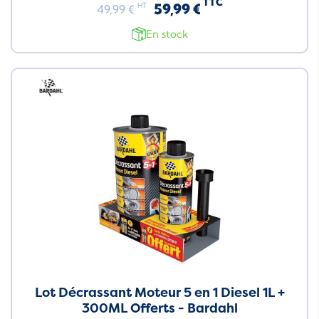
TTC
59,99 €
HT
49,99 €
En stock
Neuf
Lot Décrassant Moteur 5 en 1 Diesel 1L +
300ML Offerts - Bardahl