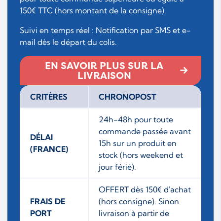
150€ TTC (hors montant de la consigne).
Suivi en temps réel : Notification par SMS et e-
mail dès le départ du colis.
EN SAVOIR PLUS SUR LA
LIVRAISON
CRITÈRES
CHRONOPOST
24h-48h pour toute
commande passée avant
DÉLAI
15h sur un produit en
(FRANCE)
stock (hors weekend et
jour férié).
OFFERT dès 150€ d'achat
FRAIS DE
(hors consigne). Sinon
PORT
livraison à partir de