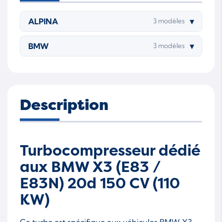
7630910004
7630912004
ALPINA
▾
3 modèles
7630915004S
762965-5020S-WSMT
AP00
BMW
▾
3 modèles
Description
Turbocompresseur dédié
aux BMW X3 (E83 /
E83N) 20d 150 CV (110
KW)
Ce turbo est spécifique aux véhicules BMW X3