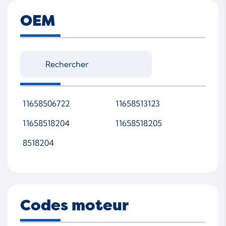
OEM
11658506722
11658513123
11658518204
11658518205
8518204
Codes moteur