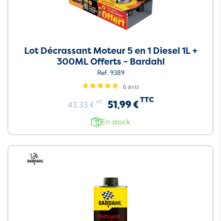
Lot Décrassant Moteur 5 en 1 Diesel 1L +
300ML Offerts - Bardahl
Ref. 9389
6 avis
TTC
51,99 €
HT
43,33 €
En stock
Neuf