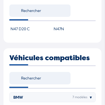
N47 D20 C
N47N
Véhicules compatibles
BMW
▾
7 modèles