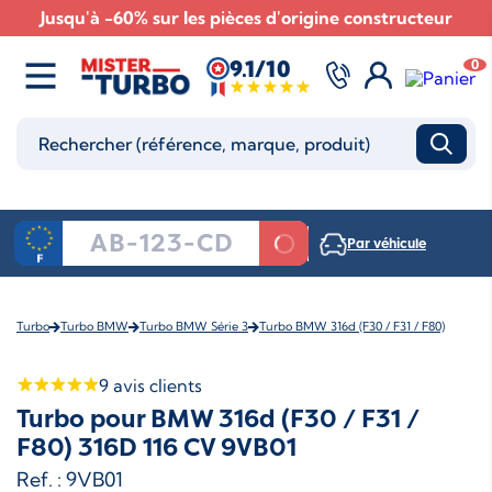
Jusqu'à -60% sur les pièces d'origine constructeur
9.1/10
0
Par véhicule
Turbo
Turbo BMW
Turbo BMW Série 3
Turbo BMW 316d (F30 / F31 / F80)
9
avis clients
Turbo pour BMW 316d (F30 / F31 /
F80) 316D 116 CV 9VB01
Ref. : 9VB01