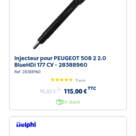
Injecteur pour PEUGEOT 508 2 2.0
BlueHDi 177 CV - 28388960
Ref. 28388960
9 avis
TTC
115,00 €
HT
95,83 €
En stock
Neuf