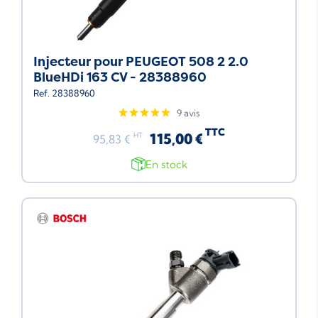
Injecteur pour PEUGEOT 508 2 2.0
BlueHDi 163 CV - 28388960
Ref. 28388960
9 avis
TTC
115,00 €
HT
95,83 €
En stock