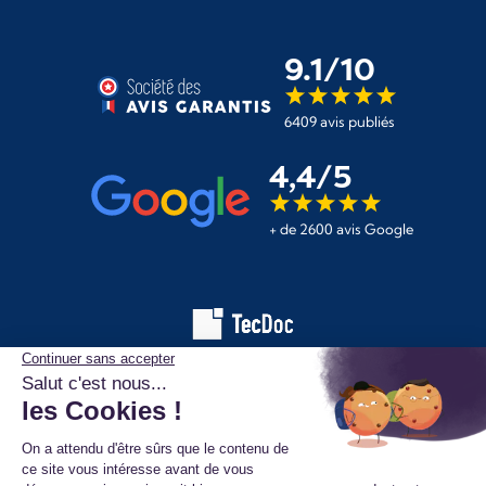
9.1/10
6409 avis publiés
4,4/5
+ de 2600 avis Google
Les informations affichées sur ce site de pièces automobiles
proviennent de la base de données TecDoc. Elles sont protégées
par le droit d’auteur et ne peuvent en aucun cas être copiées,
reproduites, utilisées ou diffusées sans l’autorisation préalable de
TecAlliance. Toute utilisation non autorisée constitue une infraction
et pourra faire l’objet de poursuites.