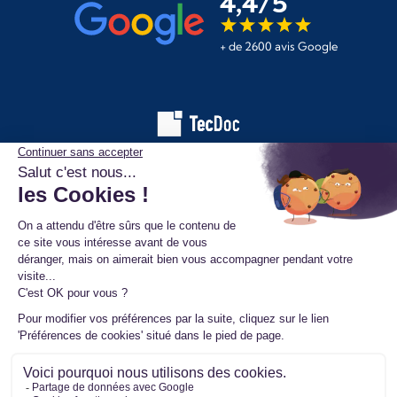
4,4/5
+ de 2600 avis Google
Les informations affichées sur ce site de pièces automobiles
proviennent de la base de données TecDoc. Elles sont protégées
par le droit d’auteur et ne peuvent en aucun cas être copiées,
reproduites, utilisées ou diffusées sans l’autorisation préalable de
TecAlliance. Toute utilisation non autorisée constitue une infraction
et pourra faire l’objet de poursuites.
Mentions légales
Données personnelles
Conditions générales de vente
Ⓒ 2026 www.mister-turbo.com : Turbo auto échange standard