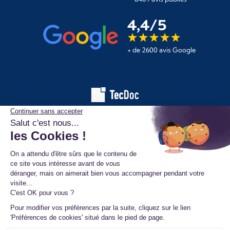
4,4/5
+ de 2600 avis Google
Les informations affichées sur ce site de pièces automobiles
proviennent de la base de données TecDoc. Elles sont protégées
par le droit d’auteur et ne peuvent en aucun cas être copiées,
reproduites, utilisées ou diffusées sans l’autorisation préalable de
TecAlliance. Toute utilisation non autorisée constitue une infraction
et pourra faire l’objet de poursuites.
Mentions légales
Données personnelles
Conditions générales de vente
Ⓒ 2026 www.mister-turbo.com : Turbo auto échange standard