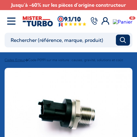
Jusqu'à -60% sur les pièces d'origine constructeur
9.1/10
0
Codes Erreur
Code P0191 sur ma voiture : causes, gravité, solutions et coût