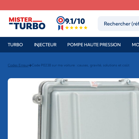
9.1/10
TURBO
INJECTEUR
POMPE HAUTE PRESSION
MO
Codes Erreur
Code P0238 sur ma voiture : causes, gravité, solutions et coût