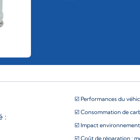
☑️ Performances du véhicu
☑️ Consommation de carbu
 :
☑️ Impact environnemental
☑️ Coût de réparation : m