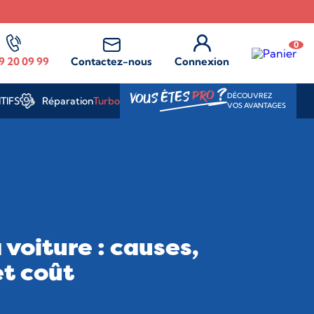
0
9 20 09 99
Contactez-nous
Connexion
?
PRO
VOUS ÊTES
DÉCOUVREZ
Réparation
Turbo
TIFS
VOS AVANTAGES
voiture : causes,
et coût