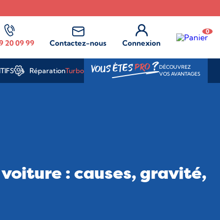
0
9 20 09 99
Contactez-nous
Connexion
?
PRO
VOUS ÊTES
DÉCOUVREZ
Réparation
Turbo
TIFS
VOS AVANTAGES
voiture : causes, gravité,