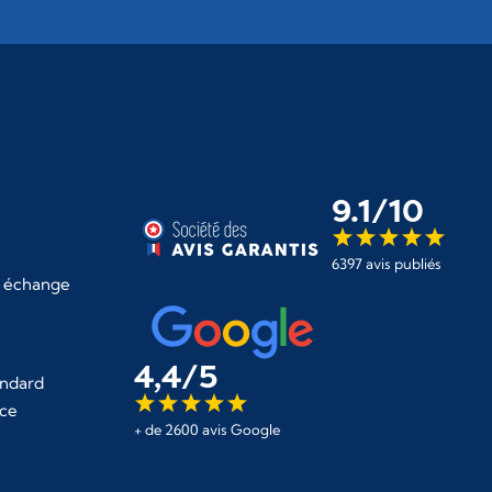
9.1/10
6397 avis publiés
 échange
4,4/5
ndard
èce
+ de 2600 avis Google