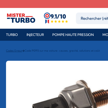
9.1/10
TURBO
INJECTEUR
POMPE HAUTE PRESSION
MO
Codes Erreur
Code P0193 sur ma voiture : causes, gravité, solutions et coût