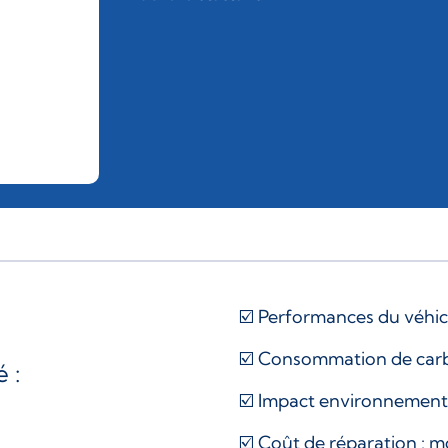
☑️ Performances du véhicu
☑️ Consommation de carbu
 :
☑️ Impact environnementa
☑️ Coût de réparation : m