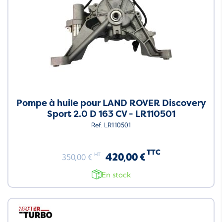
Pompe à huile pour LAND ROVER Discovery
Sport 2.0 D 163 CV - LR110501
Ref. LR110501
TTC
420,00 €
HT
350,00 €
En stock
Neuf