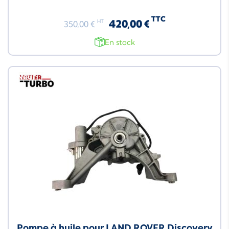
TTC
420,00 €
HT
350,00 €
En stock
Neuf
Pompe à huile pour LAND ROVER Discovery