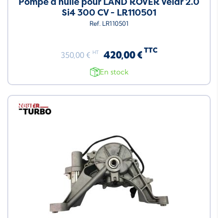
Pompe à huile pour LAND ROVER Velar 2.0
Si4 300 CV - LR110501
Ref. LR110501
TTC
420,00 €
HT
350,00 €
En stock
Neuf