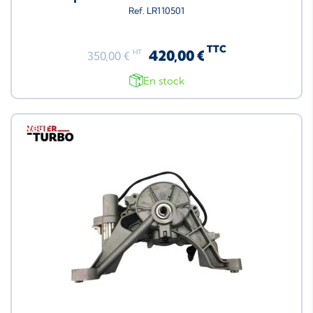
Ref. LR110501
TTC
420,00 €
HT
350,00 €
En stock
Neuf