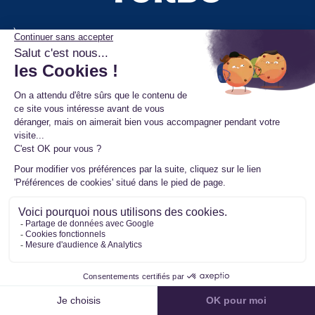
À propos de
Nous contacter
Étude FLASHS 2026
Mon compte
FAQ
Étude IFOP
Conseils et tutos
Mister Turbo Avis
Gérer vos cookies
Produits
Turbo