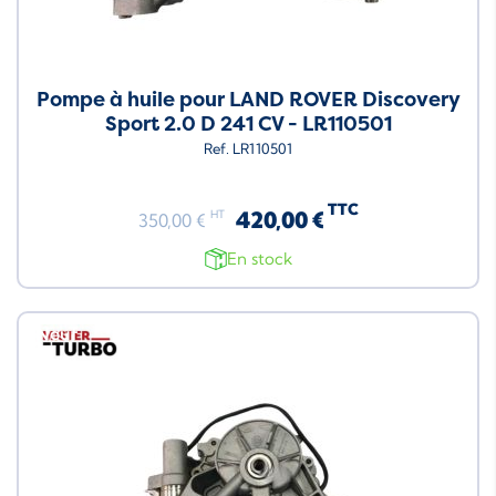
Pompe à huile pour LAND ROVER Discovery
Sport 2.0 D 241 CV - LR110501
Ref. LR110501
TTC
420,00 €
HT
350,00 €
En stock
Neuf