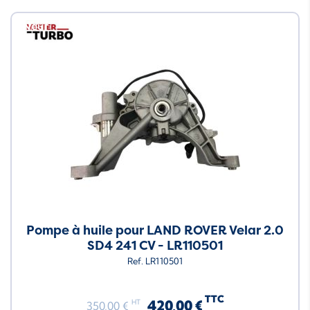
Neuf
Pompe à huile pour LAND ROVER Velar 2.0
SD4 241 CV - LR110501
Ref. LR110501
TTC
420,00 €
HT
350,00 €