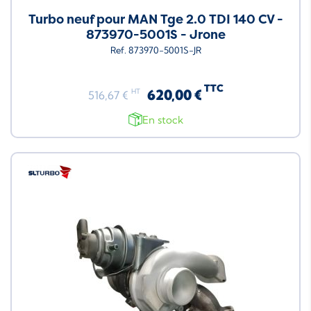
Turbo neuf pour MAN Tge 2.0 TDI 140 CV -
873970-5001S - Jrone
Ref. 873970-5001S-JR
TTC
620,00 €
HT
516,67 €
En stock
Neuf