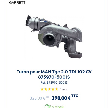
Turbo pour MAN Tge 2.0 TDI 102 CV
873970-5001S
Ref. 873970-5001S
1 avis
TTC
390,00 €
HT
325,00 €
En stock