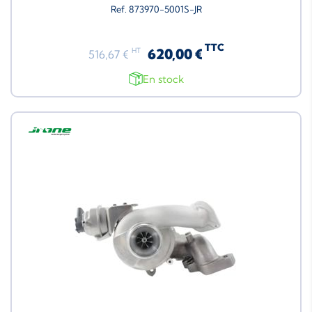
Ref. 873970-5001S-JR
TTC
620,00 €
HT
516,67 €
En stock
Neuf