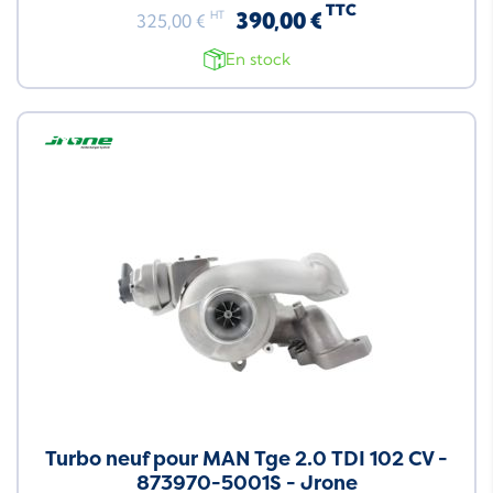
TTC
390,00 €
HT
325,00 €
En stock
Neuf
Turbo neuf pour MAN Tge 2.0 TDI 102 CV -
873970-5001S - Jrone