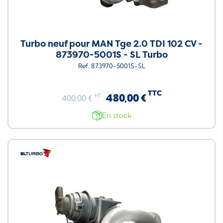
Turbo neuf pour MAN Tge 2.0 TDI 102 CV -
873970-5001S - SL Turbo
Ref. 873970-5001S-SL
TTC
480,00 €
HT
400,00 €
En stock
Neuf