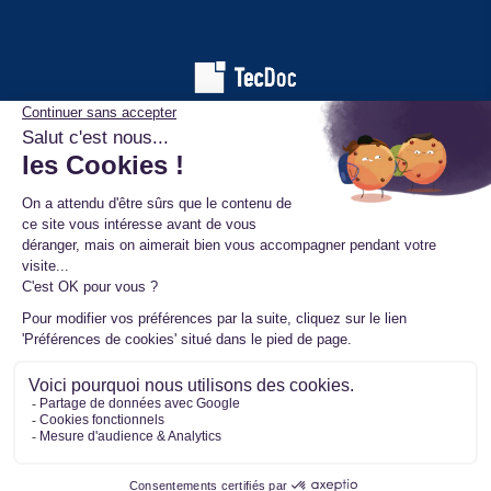
Les informations affichées sur ce site de pièces automobiles
proviennent de la base de données TecDoc. Elles sont protégées
par le droit d’auteur et ne peuvent en aucun cas être copiées,
reproduites, utilisées ou diffusées sans l’autorisation préalable de
TecAlliance. Toute utilisation non autorisée constitue une infraction
et pourra faire l’objet de poursuites.
Mentions légales
Données personnelles
Conditions générales de vente
Ⓒ 2026 www.mister-turbo.com : Turbo auto échange standard