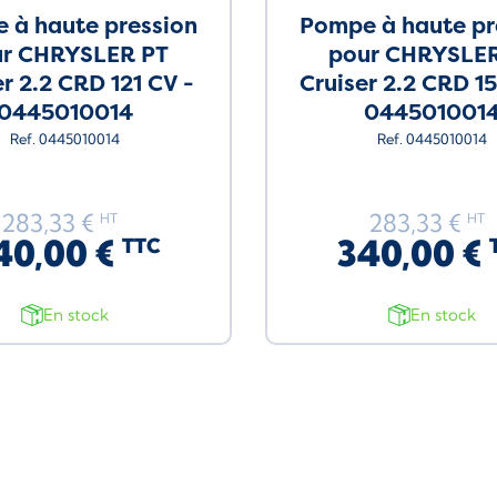
 à haute pression
Pompe à haute pr
ur CHRYSLER PT
pour CHRYSLER
er 2.2 CRD 121 CV -
Cruiser 2.2 CRD 1
0445010014
044501001
Ref. 0445010014
Ref. 0445010014
283,33 €
283,33 €
HT
HT
40,00 €
340,00 €
TTC
En stock
En stock