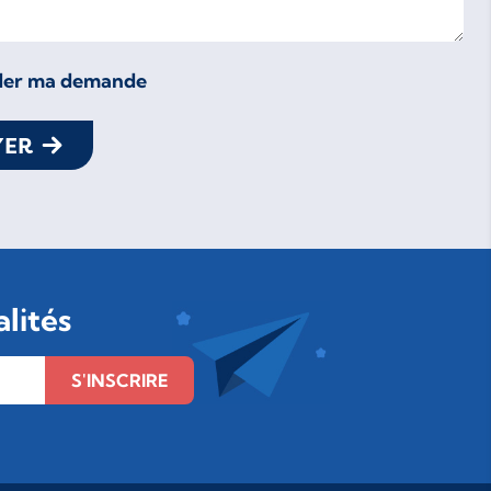
lider ma demande
YER
lités
S'INSCRIRE