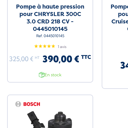
Pompe à haute pression
Pompe
pour CHRYSLER 300C
po
3.0 CRD 218 CV -
Cruis
0445010145
Ref. 0445010145
1 avis
390,00 €
TTC
325,00 €
HT
3
En stock