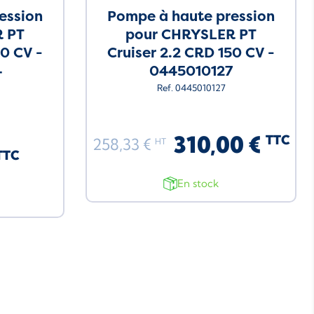
ession
Pompe à haute pression
 PT
pour CHRYSLER PT
50 CV -
Cruiser 2.2 CRD 150 CV -
4
0445010127
Ref. 0445010127
310,00 €
TTC
258,33 €
HT
TTC
En stock