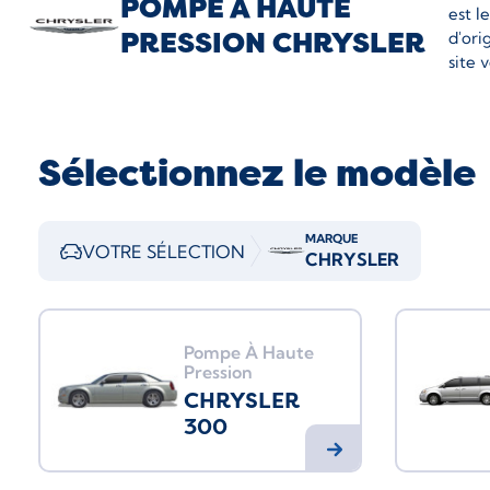
POMPE À HAUTE
est l
PRESSION CHRYSLER
d'ori
site 
Sélectionnez le modèle
MARQUE
VOTRE SÉLECTION
CHRYSLER
Pompe À Haute
Pression
CHRYSLER
300