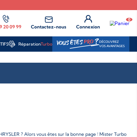
0
9 20 09 99
Contactez-nous
Connexion
?
PRO
VOUS ÊTES
DÉCOUVREZ
Réparation
Turbo
TIFS
VOS AVANTAGES
HRYSLER ? Alors vous êtes sur la bonne page ! Mister Turbo