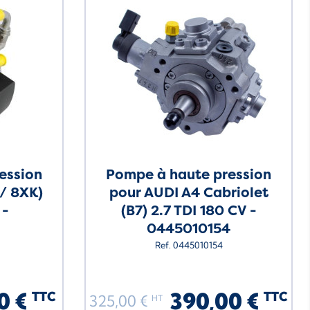
ession
Pompe à haute pression
 / 8XK)
pour AUDI A4 Cabriolet
 -
(B7) 2.7 TDI 180 CV -
0445010154
Ref. 0445010154
0 €
390,00 €
TTC
TTC
325,00 €
HT