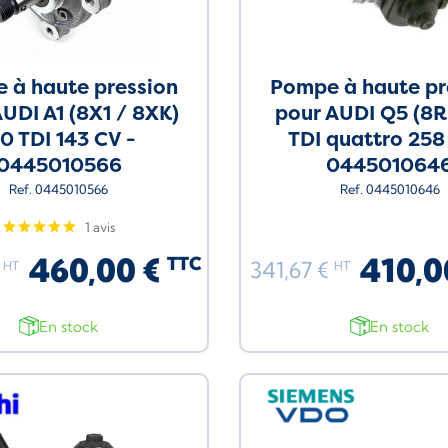
 à haute pression
Pompe à haute pr
UDI A1 (8X1 / 8XK)
pour AUDI Q5 (8R
.0 TDI 143 CV -
TDI quattro 258
0445010566
044501064
Ref. 0445010566
Ref. 0445010646
1 avis
460,00 €
410,0
TTC
€
341,67 €
HT
HT
En stock
En stock