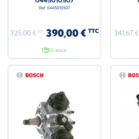
0445010507
Ref. 0445010507
390,00 €
TTC
325,00 €
341,67 
HT
En stock