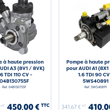
 à haute pression
Pompe à haute pr
UDI A3 (8V1 / 8VK)
pour AUDI A1 (8X1
.6 TDI 110 CV -
1.6 TDI 90 CV
04B130755F
5WS40891
Ref. 04B130755F
Ref. 5WS40891
450,00 €
410,0
TTC
€
341,67 €
HT
HT