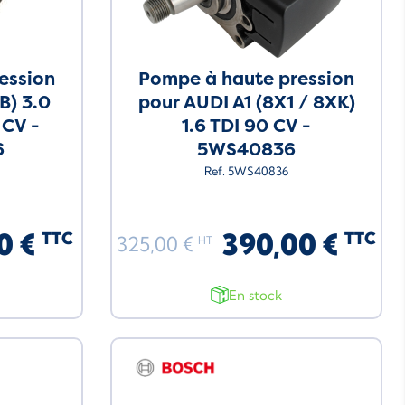
ession
Pompe à haute pression
B) 3.0
pour AUDI A1 (8X1 / 8XK)
 CV -
1.6 TDI 90 CV -
6
5WS40836
Ref. 5WS40836
0 €
390,00 €
TTC
TTC
325,00 €
HT
En stock