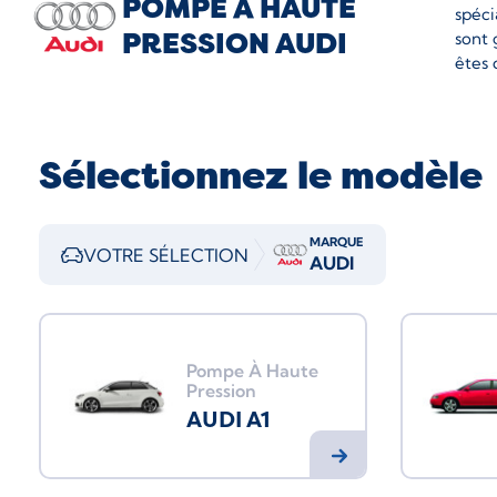
POMPE À HAUTE
spéci
PRESSION AUDI
sont 
êtes 
Sélectionnez le modèle
MARQUE
VOTRE SÉLECTION
AUDI
Pompe À Haute
Pression
AUDI A1