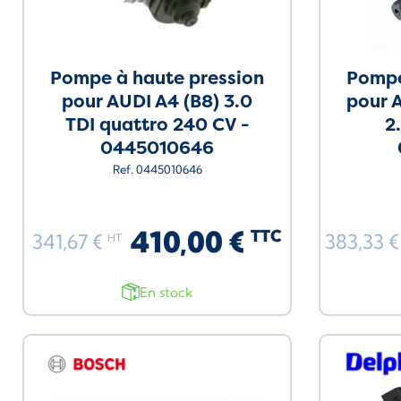
Pompe à haute pression
Pompe
pour AUDI A4 (B8) 3.0
pour A
TDI quattro 240 CV -
2
0445010646
Ref. 0445010646
410,00 €
TTC
341,67 €
383,33 
HT
En stock