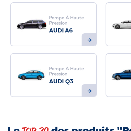
Pompe À Haute
Pression
AUDI A6
Pompe À Haute
Pression
AUDI Q3
Le
des produits "P