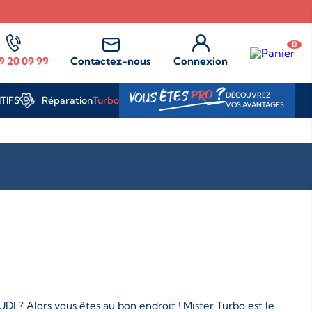
0
9 20 09 99
Contactez-nous
Connexion
?
PRO
VOUS ÊTES
DÉCOUVREZ
Réparation
Turbo
TIFS
VOS AVANTAGES
I ? Alors vous êtes au bon endroit ! Mister Turbo est le