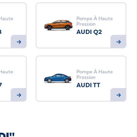
Haute
Pompe À Haute
Pression
8
AUDI Q2
Haute
Pompe À Haute
Pression
7
AUDI TT
DI"