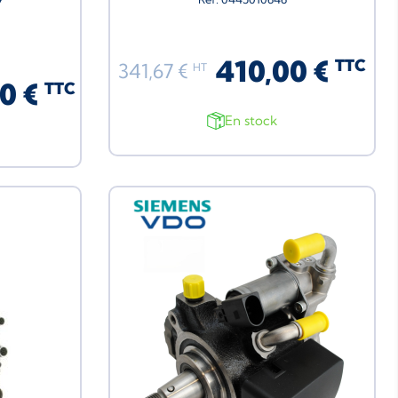
7
410,00 €
TTC
341,67 €
HT
0 €
TTC
En stock