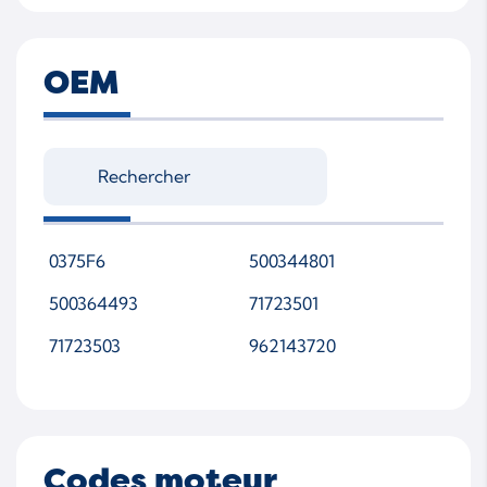
OEM
0375F6
500344801
500364493
71723501
71723503
962143720
Codes moteur