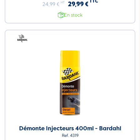
TTC
29,99 €
HT
24,99 €
En stock
Neuf
Démonte Injecteurs 400ml - Bardahl
Ref. 4319