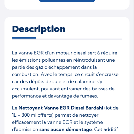
55266963
55283775
955 B2.000
A 13 FD
Description
BAAA
D13A
D13AA
FD4
La vanne EGR d'un moteur diesel sert à réduire
FHZ (F13DTE5)
les émissions polluantes en réintroduisant une
partie des gaz d'échappement dans la
combustion. Avec le temps, ce circuit s'encrasse
car des dépôts de suie et de calamine s'y
accumulent, pouvant entraîner des baisses de
performance et davantage de fumées.
Le
Nettoyant Vanne EGR Diesel Bardahl
(lot de
1L + 300 ml offerts) permet de nettoyer
efficacement la vanne EGR et le système
d'admission
sans aucun démontage
. Cet additif