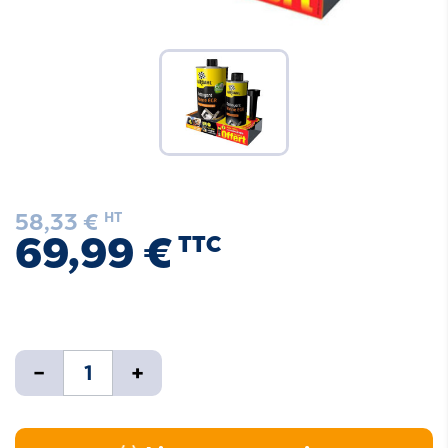
58,33 €
HT
69,99 €
TTC
-
+