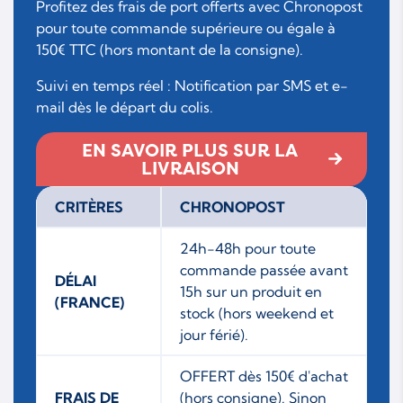
Profitez des frais de port offerts avec Chronopost
pour toute commande supérieure ou égale à
150€ TTC (hors montant de la consigne).
Suivi en temps réel : Notification par SMS et e-
mail dès le départ du colis.
EN SAVOIR PLUS SUR LA
LIVRAISON
CRITÈRES
CHRONOPOST
24h-48h pour toute
commande passée avant
DÉLAI
15h sur un produit en
(FRANCE)
stock (hors weekend et
jour férié).
OFFERT dès 150€ d'achat
FRAIS DE
(hors consigne). Sinon