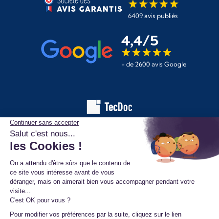
6409 avis publiés
4,4/5
+ de 2600 avis Google
Les informations affichées sur ce site de pièces automobiles
proviennent de la base de données TecDoc. Elles sont protégées
par le droit d’auteur et ne peuvent en aucun cas être copiées,
reproduites, utilisées ou diffusées sans l’autorisation préalable de
TecAlliance. Toute utilisation non autorisée constitue une infraction
et pourra faire l’objet de poursuites.
Mentions légales
Données personnelles
Conditions générales de vente