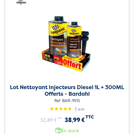
Lot Nettoyant Injecteurs Diesel 1L + 300ML
Offerts - Bardahl
Ref. BAR-9515
2 avis
TTC
38,99 €
HT
32,49 €
En stock