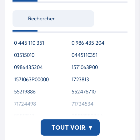
0 445 110 351
0 986 435 204
03515010
0445110351
0986435204
1571063P00
1571063P00000
1723813
55219886
552476710
71724498
71724534
95517513
BS519F593AA
TOUT VOIR
▾
BAR-9517-WSMTAP00