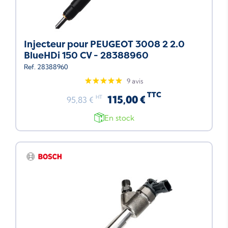
Injecteur pour PEUGEOT 3008 2 2.0
BlueHDi 150 CV - 28388960
Ref. 28388960
9 avis
TTC
115,00 €
HT
95,83 €
En stock