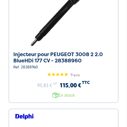
Injecteur pour PEUGEOT 3008 2 2.0
BlueHDi 177 CV - 28388960
Ref. 28388960
9 avis
TTC
115,00 €
HT
95,83 €
En stock