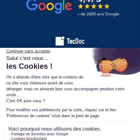
+ de 2600 avis Google
Les informations affichées sur ce site de pièces automobiles
proviennent de la base de données TecDoc. Elles sont protégées
par le droit d’auteur et ne peuvent en aucun cas être copiées,
reproduites, utilisées ou diffusées sans l’autorisation préalable de
TecAlliance. Toute utilisation non autorisée constitue une infraction
et pourra faire l’objet de poursuites.
Mentions légales
Données personnelles
Conditions générales de vente
Ⓒ 2026 www.mister-turbo.com : Turbo auto échange standard