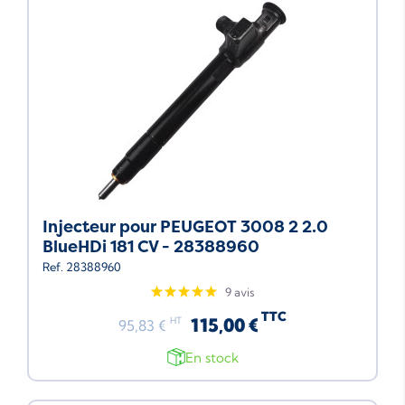
Injecteur pour PEUGEOT 3008 2 2.0
BlueHDi 181 CV - 28388960
Ref. 28388960
9 avis
TTC
115,00 €
HT
95,83 €
En stock