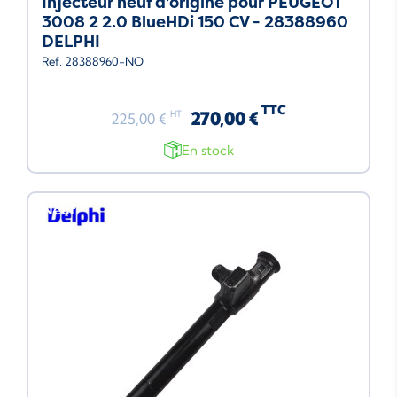
Injecteur neuf d'origine pour PEUGEOT
3008 2 2.0 BlueHDi 150 CV - 28388960
DELPHI
Ref. 28388960-NO
TTC
270,00 €
HT
225,00 €
En stock
Neuf