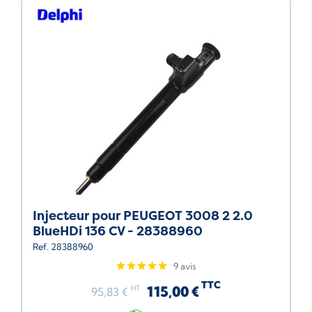
Injecteur pour PEUGEOT 3008 2 2.0
BlueHDi 136 CV - 28388960
Ref. 28388960
9 avis
TTC
115,00 €
HT
95,83 €