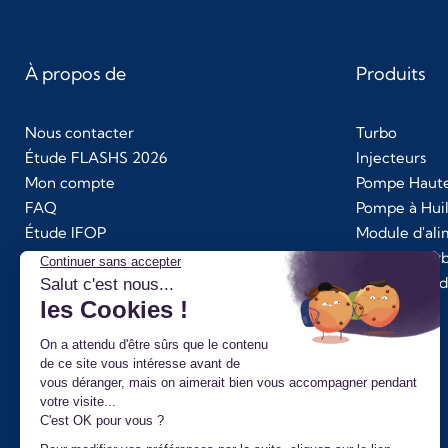
À propos de
Produits
Nous contacter
Turbo
Étude FLASHS 2026
Injecteurs
Mon compte
Pompe Haute
FAQ
Pompe à Hui
Étude IFOP
Module d'al
Conseils et tutos
Kit Chra Tur
Mister Turbo Avis
Additifs Bard
Gérer vos cookies