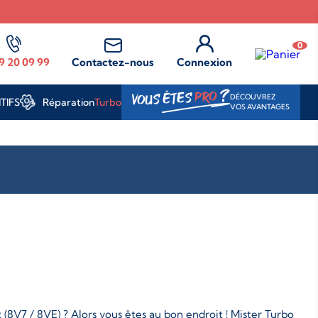
0
9 20 09 99
Contactez-nous
Connexion
?
PRO
VOUS ÊTES
DÉCOUVREZ
Réparation
Turbo
TIFS
VOS AVANTAGES
(8V7 / 8VE) ? Alors vous êtes au bon endroit ! Mister Turbo