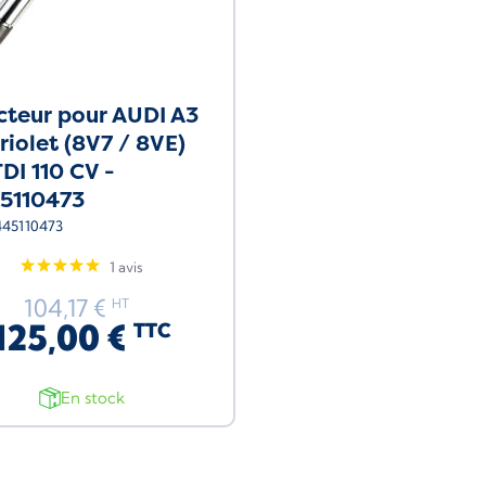
ecteur pour AUDI A3
riolet (8V7 / 8VE)
TDI 110 CV -
5110473
445110473
1 avis
104,17 €
HT
125,00 €
TTC
En stock