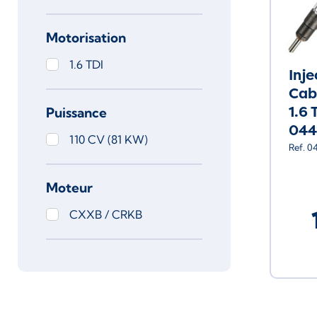
Motorisation
1.6 TDI
Inj
Cab
1.6 
Puissance
044
110 CV (81 KW)
Ref. 0
Moteur
CXXB / CRKB