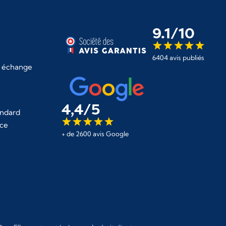
9.1/10
6404 avis publiés
 échange
4,4/5
ndard
èce
+ de 2600 avis Google