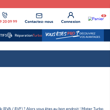
0
9 20 09 99
Contactez-nous
Connexion
?
PRO
VOUS ÊTES
DÉCOUVREZ
Réparation
Turbo
TIFS
VOS AVANTAGES
 (8VA / 8VF) ? Alors vous êtes au bon endroit ! Mister Turbo