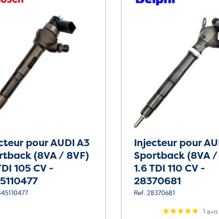
ecteur pour AUDI A3
Injecteur pour AU
rtback (8VA / 8VF)
Sportback (8VA /
TDI 105 CV -
1.6 TDI 110 CV -
5110477
28370681
445110477
Ref. 28370681
1 avis