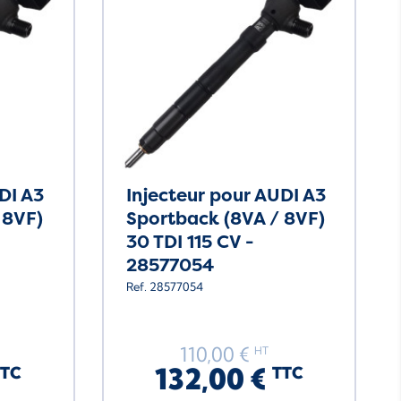
DI A3
Injecteur pour AUDI A3
 8VF)
Sportback (8VA / 8VF)
30 TDI 115 CV -
28577054
Ref. 28577054
110,00 €
HT
132,00 €
TTC
TTC