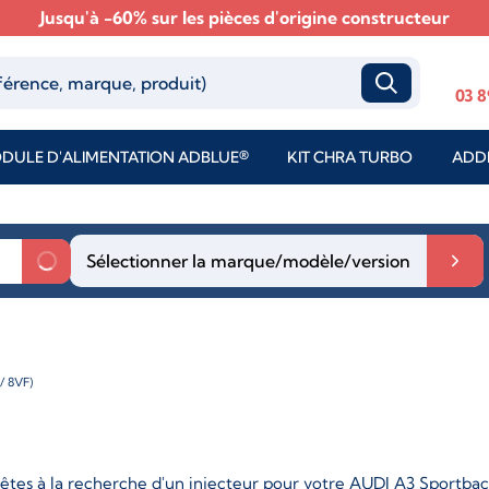
Jusqu'à -60% sur les pièces d'origine constructeur
03 8
DULE D'ALIMENTATION ADBLUE®
KIT CHRA TURBO
ADDI
Sélectionner la marque/modèle/version
/ 8VF)
êtes à la recherche d'un injecteur pour votre AUDI A3 Sportback