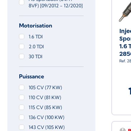
8VF) [09/2012 - 12/2020]
Motorisation
Inj
1.6 TDI
Spo
1.6 
2.0 TDI
285
30 TDI
Ref. 
Puissance
105 CV (77 KW)
110 CV (81 KW)
115 CV (85 KW)
136 CV (100 KW)
143 CV (105 KW)