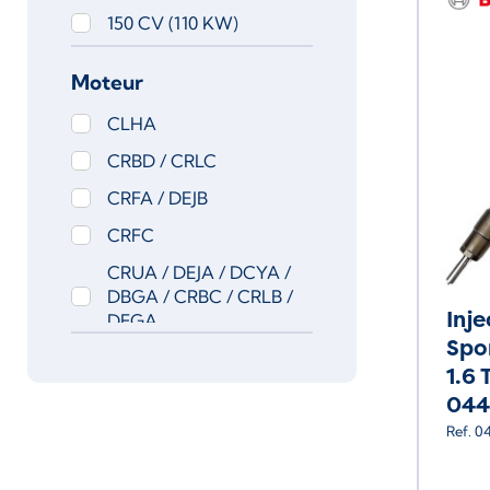
150 CV (110 KW)
184 CV (135 KW)
Moteur
CLHA
CRBD / CRLC
CRFA / DEJB
CRFC
CRUA / DEJA / DCYA /
DBGA / CRBC / CRLB /
Inj
DFGA
Spo
CUNA / DGCA
1.6 
CXXB / CRKB / DBKA
044
DDYA
Ref. 0
DGTE