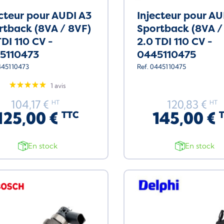
ecteur pour AUDI A3
Injecteur pour AU
rtback (8VA / 8VF)
Sportback (8VA /
TDI 110 CV -
2.0 TDI 110 CV -
5110473
0445110475
445110473
Ref. 0445110475
1 avis
104,17 €
120,83 €
HT
HT
125,00 €
145,00 €
TTC
En stock
En stock