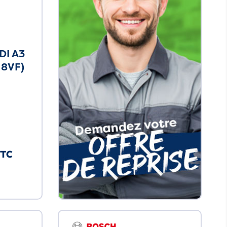
DI A3
 8VF)
TTC