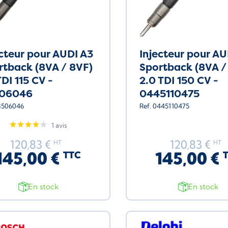
ecteur pour AUDI A3
Injecteur pour AU
rtback (8VA / 8VF)
Sportback (8VA /
TDI 115 CV -
2.0 TDI 150 CV -
06046
0445110475
28506046
Ref. 0445110475
1 avis
120,83 €
120,83 €
HT
HT
145,00 €
145,00 €
TTC
En stock
En stock