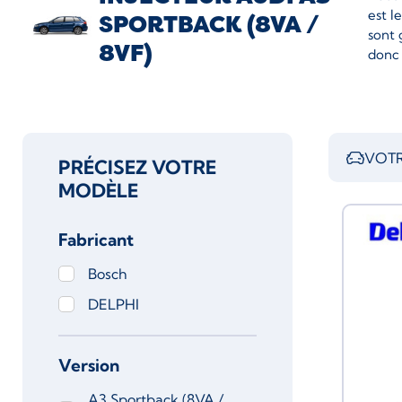
est l
SPORTBACK (8VA /
sont 
8VF)
donc 
VOTR
PRÉCISEZ VOTRE
MODÈLE
Fabricant
Bosch
DELPHI
Version
A3 Sportback (8VA /