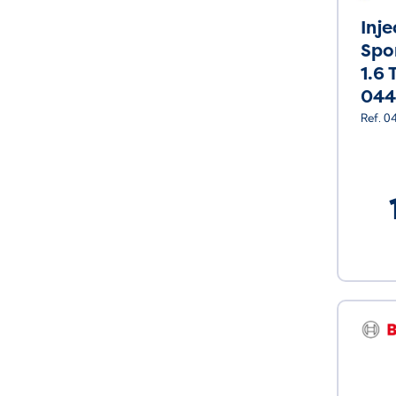
Inj
Spo
1.6 
044
Ref. 0