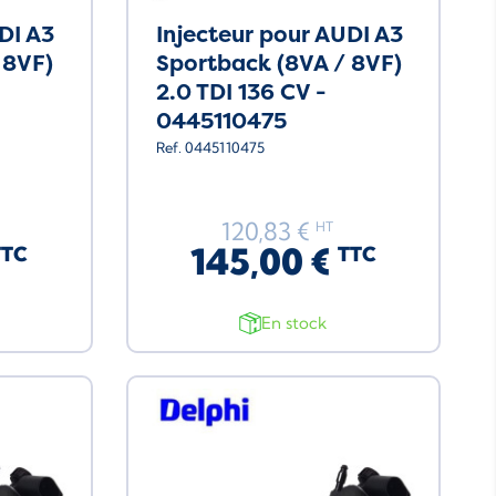
DI A3
Injecteur pour AUDI A3
 8VF)
Sportback (8VA / 8VF)
2.0 TDI 136 CV -
0445110475
Ref. 0445110475
120,83 €
HT
145,00 €
TTC
TTC
En stock