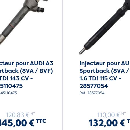
ecteur pour AUDI A3
Injecteur pour AU
rtback (8VA / 8VF)
Sportback (8VA /
TDI 143 CV -
1.6 TDI 115 CV -
5110475
28577054
445110475
Ref. 28577054
120,83 €
110,00 €
HT
HT
145,00 €
132,00 €
TTC