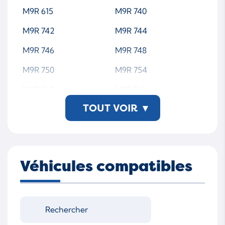
M9R 615
M9R 740
M9R 742
M9R 744
M9R 746
M9R 748
M9R 750
M9R 754
M9R 760
M9R 761
TOUT VOIR
▾
M9R 762
M9R 763
M9R 800
M9R 802
M9R 804
M9R 805
Véhicules compatibles
M9R 806
M9R 808
M9R 809
M9R 812
M9R 814
M9R 815