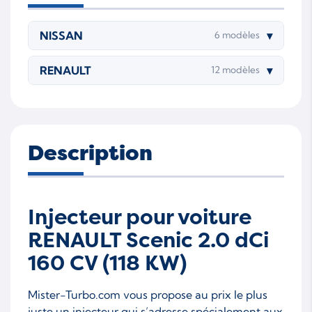
M9R 816
M9R 817
M9R 820
M9R 824
NISSAN
▾
6 modèles
M9R 828
M9R 844
RENAULT
▾
12 modèles
M9R 845
M9R 846
M9R 854
M9R 857
M9R 858
M9R 859
Description
Injecteur pour voiture
RENAULT Scenic 2.0 dCi
160 CV (118 KW)
Mister-Turbo.com vous propose au prix le plus
juste un injecteur qui s’adresse spécialement aux