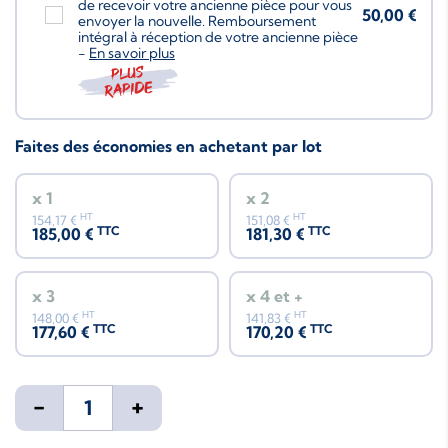
de recevoir votre ancienne pièce pour vous
50,00 €
envoyer la nouvelle. Remboursement
intégral à réception de votre ancienne pièce
-
En savoir plus
Plus
rapide
Faites des économies en achetant par lot
x 1
x 2
HT
HT
154,17 €
151,08 €
TTC
TTC
185,00 €
181,30 €
x 3
x 4 et +
HT
HT
148,00 €
141,83 €
TTC
TTC
177,60 €
170,20 €
-
+