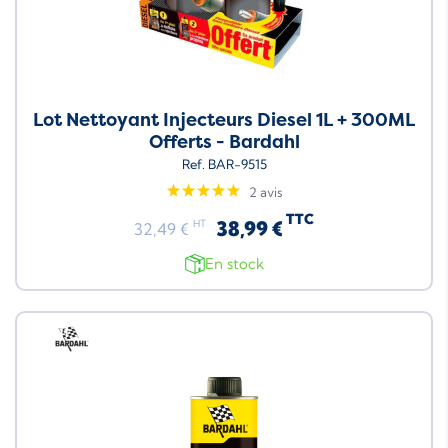
Lot Nettoyant Injecteurs Diesel 1L + 300ML
Offerts - Bardahl
Ref. BAR-9515
2 avis
TTC
38,99 €
HT
32,49 €
En stock
Neuf