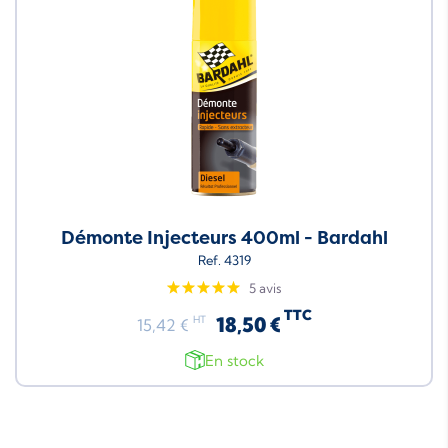
Démonte Injecteurs 400ml - Bardahl
Ref. 4319
5 avis
TTC
18,50 €
HT
15,42 €
En stock