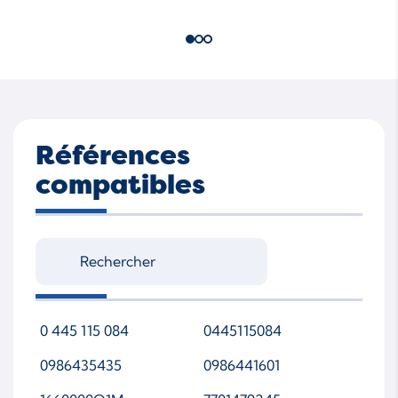
Références
compatibles
0 445 115 084
0445115084
0986435435
0986441601