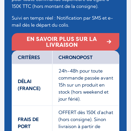
150€ TTC (hors montant de la consigne).
Suivi en temps réel : Notification par SMS et e-
mail dès le départ du colis.
EN SAVOIR PLUS SUR LA
LIVRAISON
CRITÈRES
CHRONOPOST
24h-48h pour toute
commande passée avant
DÉLAI
15h sur un produit en
(FRANCE)
stock (hors weekend et
jour férié).
OFFERT dès 150€ d'achat
FRAIS DE
(hors consigne). Sinon
PORT
livraison à partir de