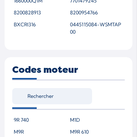
1660000Q1M
7701479245
8200828913
8200954766
BXCRI316
0445115084-WSMTAP
00
Codes moteur
9R 740
M1D
M9R
M9R 610