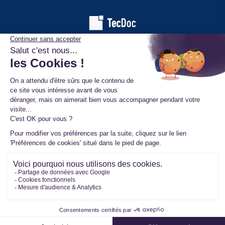
Les informations affichées sur ce site de pièces automobiles
proviennent de la base de données TecDoc. Elles sont protégées
par le droit d’auteur et ne peuvent en aucun cas être copiées,
reproduites, utilisées ou diffusées sans l’autorisation préalable de
TecAlliance. Toute utilisation non autorisée constitue une infraction
et pourra faire l’objet de poursuites.
Mentions légales
Données personnelles
Conditions générales de vente
Ⓒ 2026 www.mister-turbo.com : Turbo auto échange standard