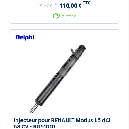
TTC
110,00 €
HT
91,67 €
En stock
Injecteur pour RENAULT Modus 1.5 dCi
68 CV - R05101D