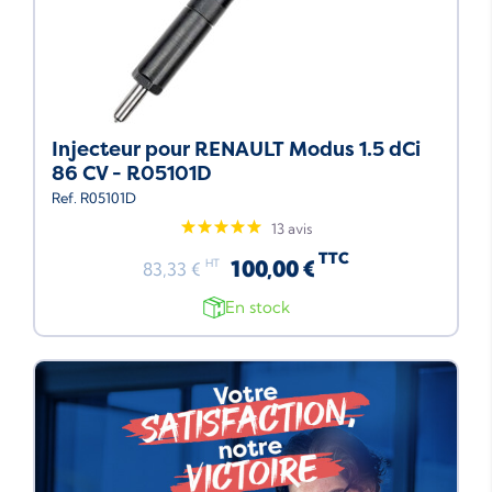
Injecteur pour RENAULT Modus 1.5 dCi
86 CV - R05101D
Ref. R05101D
13 avis
TTC
100,00 €
HT
83,33 €
En stock