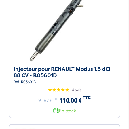
Injecteur pour RENAULT Modus 1.5 dCi
88 CV - R05601D
Ref. R05601D
4 avis
TTC
110,00 €
HT
91,67 €
En stock