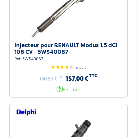
Injecteur pour RENAULT Modus 1.5 dCi
106 CV - 5WS40087
Ref. 5WS40087
6 avis
TTC
157,00 €
HT
130,83 €
En stock