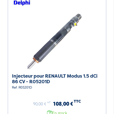
Injecteur pour RENAULT Modus 1.5 dCi
86 CV - R05201D
Ref. R05201D
TTC
108,00 €
HT
90,00 €
En stock