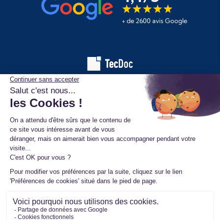
+ de 2600 avis Google
Les informations affichées sur ce site de pièces automobiles
proviennent de la base de données TecDoc. Elles sont protégées
par le droit d’auteur et ne peuvent en aucun cas être copiées,
reproduites, utilisées ou diffusées sans l’autorisation préalable de
TecAlliance. Toute utilisation non autorisée constitue une infraction
et pourra faire l’objet de poursuites.
Mentions légales
Données personnelles
Conditions générales de vente
Ⓒ 2026 www.mister-turbo.com : Turbo auto échange standard