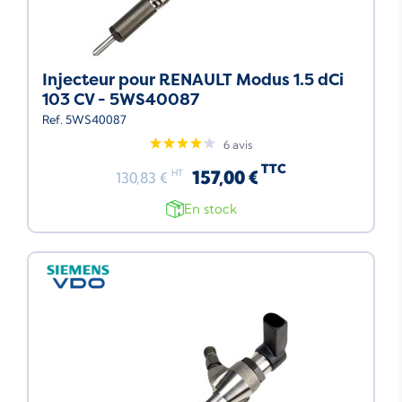
Injecteur pour RENAULT Modus 1.5 dCi
103 CV - 5WS40087
Ref. 5WS40087
6 avis
TTC
157,00 €
HT
130,83 €
En stock