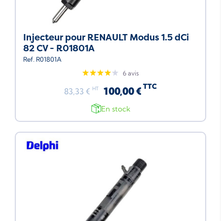
Injecteur pour RENAULT Modus 1.5 dCi
82 CV - R01801A
Ref. R01801A
6 avis
TTC
100,00 €
HT
83,33 €
En stock