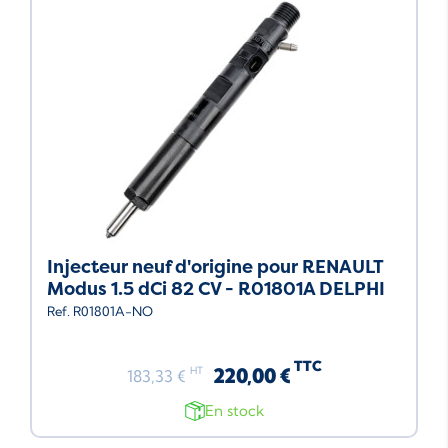
Injecteur neuf d'origine pour RENAULT
Modus 1.5 dCi 82 CV - R01801A DELPHI
Ref. R01801A-NO
TTC
220,00 €
HT
183,33 €
En stock