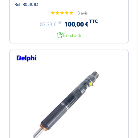
Ref. R05101D
13 avis
TTC
100,00 €
HT
83,33 €
En stock