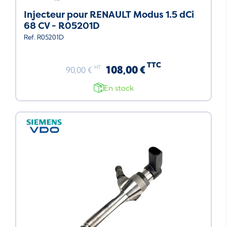
Injecteur pour RENAULT Modus 1.5 dCi
68 CV - R05201D
Ref. R05201D
TTC
108,00 €
HT
90,00 €
En stock