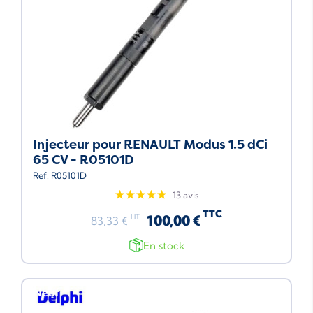
Injecteur pour RENAULT Modus 1.5 dCi
65 CV - R05101D
Ref. R05101D
13 avis
TTC
100,00 €
HT
83,33 €
En stock
Neuf