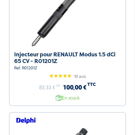
Injecteur pour RENAULT Modus 1.5 dCi
65 CV - R01201Z
Ref. R01201Z
10 avis
TTC
100,00 €
HT
83,33 €
En stock