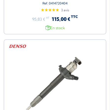
Ref. 0414720404
3 avis
TTC
115,00 €
HT
95,83 €
En stock