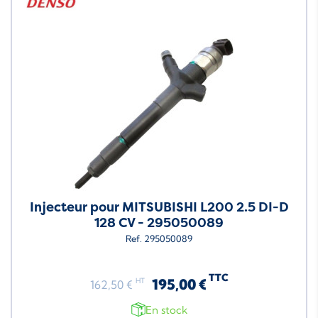
Injecteur pour MITSUBISHI L200 2.5 DI-D
128 CV - 295050089
Ref. 295050089
TTC
195,00 €
HT
162,50 €
En stock