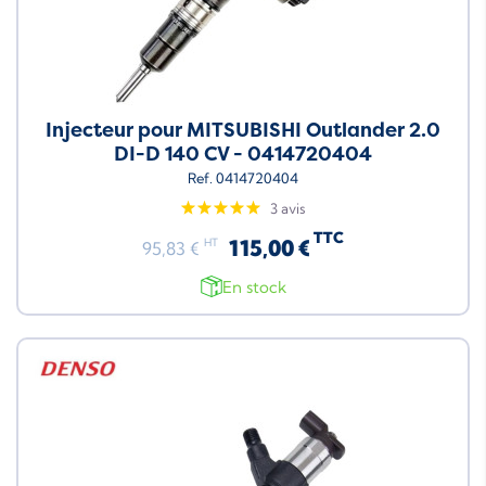
Injecteur pour MITSUBISHI Outlander 2.0
DI-D 140 CV - 0414720404
Ref. 0414720404
3 avis
TTC
115,00 €
HT
95,83 €
En stock