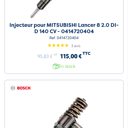
Injecteur pour MITSUBISHI Lancer 8 2.0 DI-
D 140 CV - 0414720404
Ref. 0414720404
3 avis
TTC
115,00 €
HT
95,83 €
En stock