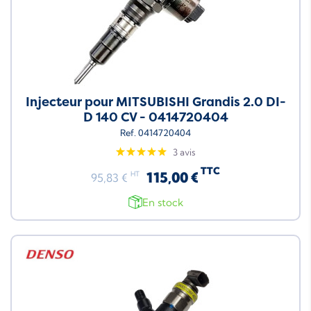
Injecteur pour MITSUBISHI Grandis 2.0 DI-
D 140 CV - 0414720404
Ref. 0414720404
3 avis
TTC
115,00 €
HT
95,83 €
En stock