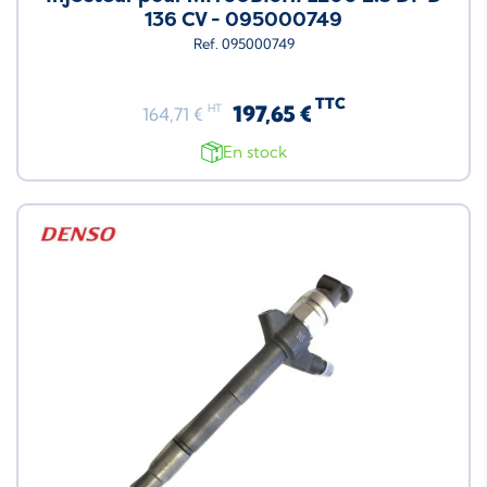
136 CV - 095000749
Ref. 095000749
TTC
197,65 €
HT
164,71 €
En stock