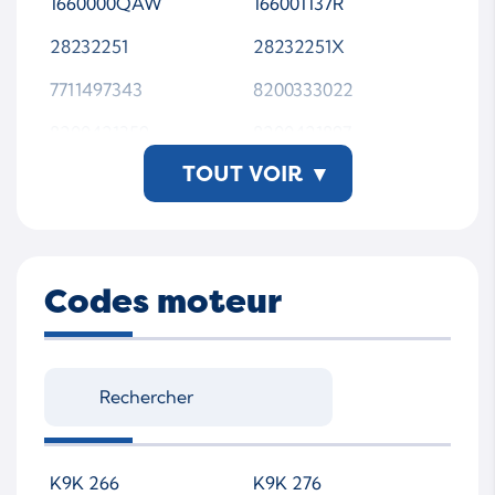
1660000QAW
166001137R
28232251
28232251X
7711497343
8200333022
8200421359
8200421897
TOUT VOIR
▾
8200676774
8200815416
EJBR02701D
EJBR02701Z
EJBR03101D
EJBR05101D
Codes moteur
EJBR05102D
H8200340193
H8200421897
HRD338
HRD339
IBEJBR05102D
R02701D
R02701Z
R03101D
R05101D
K9K 266
K9K 276