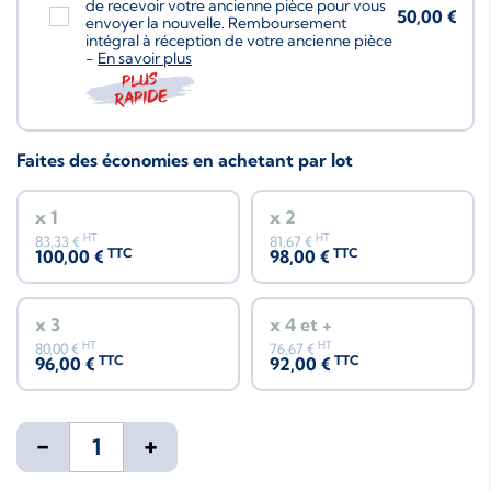
de recevoir votre ancienne pièce pour vous
50,00 €
envoyer la nouvelle. Remboursement
intégral à réception de votre ancienne pièce
-
En savoir plus
Plus
rapide
Faites des économies en achetant par lot
x 1
x 2
HT
HT
83,33 €
81,67 €
TTC
TTC
100,00 €
98,00 €
x 3
x 4 et +
HT
HT
80,00 €
76,67 €
TTC
TTC
96,00 €
92,00 €
-
+