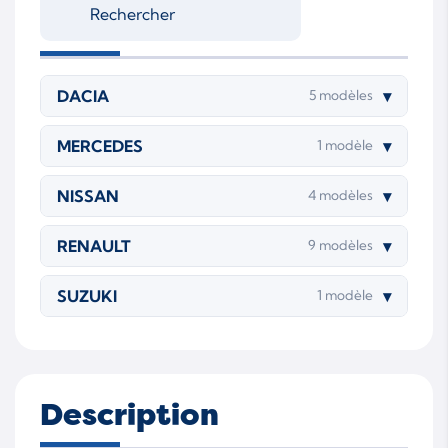
K9K 800
K9K 802
K9K 830
K9K 838
K9K 840
OM 607.951
DACIA
▾
5 modèles
MERCEDES
▾
1 modèle
NISSAN
▾
4 modèles
RENAULT
▾
9 modèles
SUZUKI
▾
1 modèle
Description