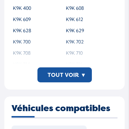
R05102D
WG1772520
K9K 400
K9K 608
R05101D-WSMTAP00
K9K 609
K9K 612
K9K 628
K9K 629
K9K 700
K9K 702
K9K 708
K9K 710
K9K 714
K9K 716
TOUT VOIR
▾
K9K 718
K9K 724
K9K 740
K9K 752
K9K 760
K9K 766
Véhicules compatibles
K9K 768
K9K 770
K9K 792
K9K 796