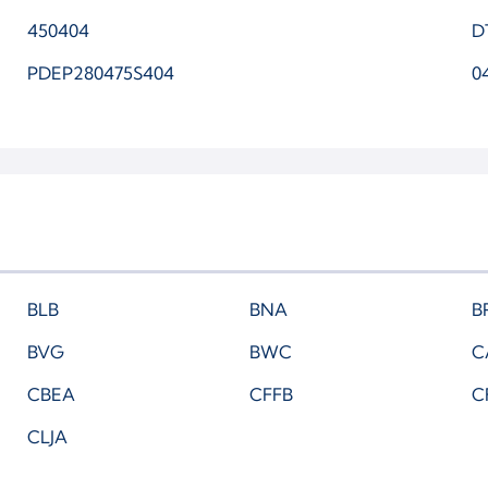
450404
D
PDEP280475S404
0
BLB
BNA
B
BVG
BWC
C
CBEA
CFFB
C
CLJA