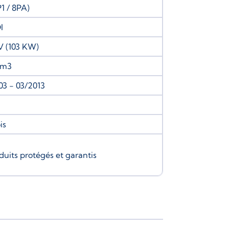
1 / 8PA)
I
V (103 KW)
cm3
03 - 03/2013
is
duits protégés et garantis