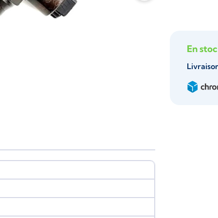
En sto
Livraiso