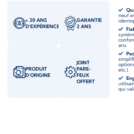
Qua
neuf a
+ 20 ANS
GARANTIE
identiq
D'EXPÉRIENCE
2 ANS
Fia
systém
confor
ans.
Pac
simplif
JOINT
optionn
PRODUIT
PARE-
etc.).
D'ORIGINE
FEUX
En
OFFERT
utilis
qui va