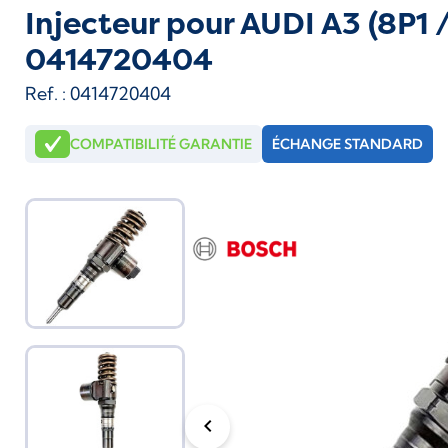
Injecteur pour AUDI A3 (8P1 /
0414720404
Ref. : 0414720404
COMPATIBILITÉ GARANTIE
ÉCHANGE STANDARD
chevron_left