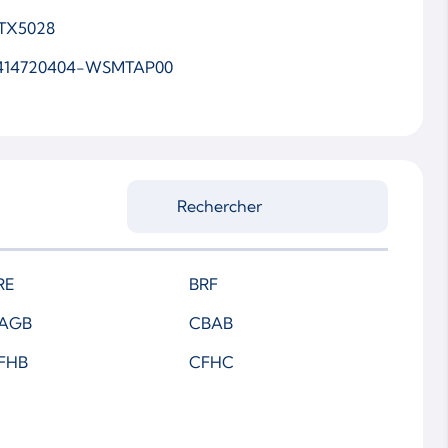
TX5028
414720404-WSMTAP00
RE
BRF
AGB
CBAB
FHB
CFHC