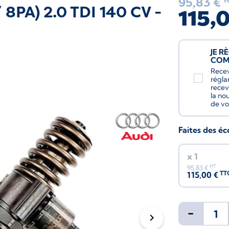
95,83 €
H
 8PA) 2.0 TDI 140 CV -
115,
JE R
CO
Recev
régla
recev
la no
de vo
Faites des é
x 1
HT
95,83 €
TT
115,00 €
-
chevron_right