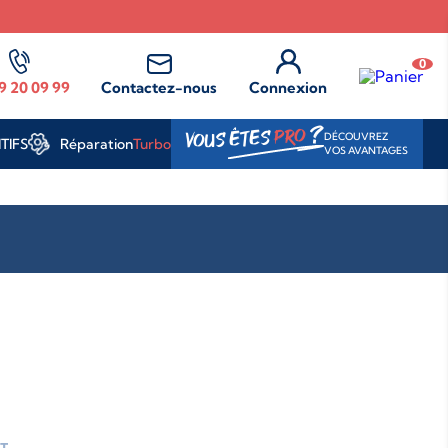
0
9 20 09 99
Contactez-nous
Connexion
?
PRO
VOUS ÊTES
DÉCOUVREZ
Réparation
Turbo
TIFS
VOS AVANTAGES