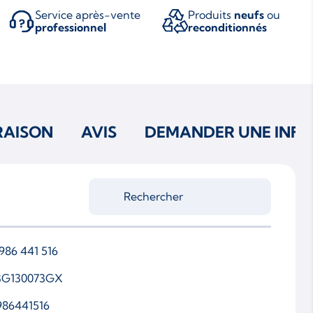
Service après-vente
Produits
neufs
ou
professionnel
reconditionnés
RAISON
AVIS
DEMANDER UNE INFO
 986 441 516
3G130073GX
986441516