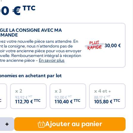
T
00 €
TTC
ÈGLE LA CONSIGNE AVEC MA
MMANDE
ez votre nouvelle pièce sans attendre. En
Plus
30,00 €
nt la consigne, nous n'attendons pas de
rapide
oir votre ancienne pièce pour vous envoyer
uvelle. Remboursement intégral à réception
tre ancienne pièce -
En savoir plus
conomies en achetant par lot
x 2
x 3
x 4 et +
HT
HT
HT
93,92 €
92,00 €
88,17 €
C
TTC
TTC
TTC
112,70 €
110,40 €
105,80 €
+
Ajouter au panier