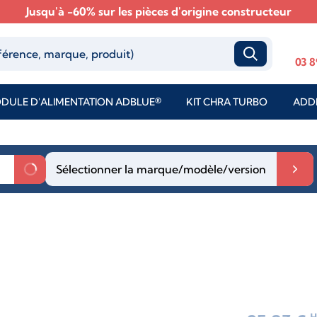
Jusqu'à -60% sur les pièces d'origine constructeur
03 8
DULE D'ALIMENTATION ADBLUE®
KIT CHRA TURBO
ADDI
Sélectionner la marque/modèle/version