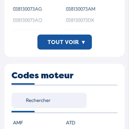
038130073AG
038130073AM
038130073AQ
038130073DX
038130073GX
038130073S
TOUT VOIR
▾
038130079D
038130079DX
038130079GX
0414720202
0414720206
0414720208
Codes moteur
0414720213
0414720215
0414720265
098644150
0986441509
0986441559
450215
DTX5015
PDEP1180425S206
PDEP1180425S208
AMF
ATD