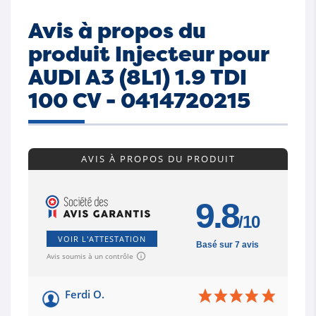
Avis à propos du
produit Injecteur pour
AUDI A3 (8L1) 1.9 TDI
100 CV - 0414720215
AVIS À PROPOS DU PRODUIT
9.8
/10
VOIR L'ATTESTATION
Basé sur 7 avis
Avis soumis à un contrôle
Ferdi O.