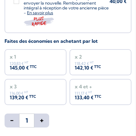
40,00 €
envoyer la nouvelle. Remboursement
intégral à réception de votre ancienne pièce
-
En savoir plus
Plus
rapide
Faites des économies en achetant par lot
x 1
x 2
HT
HT
120,83 €
118,42 €
TTC
TTC
145,00 €
142,10 €
x 3
x 4 et +
HT
HT
116,00 €
111,17 €
TTC
TTC
139,20 €
133,40 €
-
+