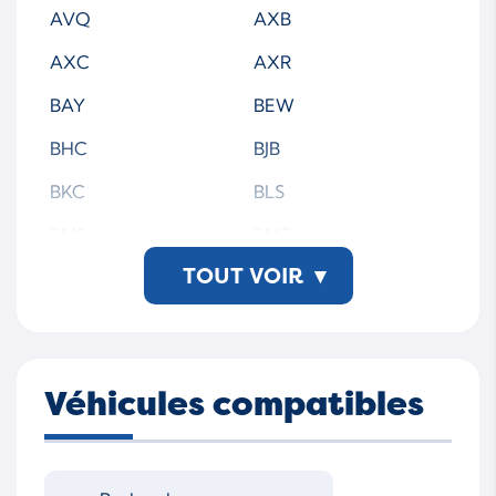
PDEP1180425S215
PDEP1180520S213
AVQ
AXB
PDEP1180520S215
0414720215-WSMTAP
AXC
AXR
00
BAY
BEW
BHC
BJB
BKC
BLS
BMS
BMT
TOUT VOIR
▾
BNM
BNV
BRU
BSW
BXE
BXF
Véhicules compatibles
BXJ