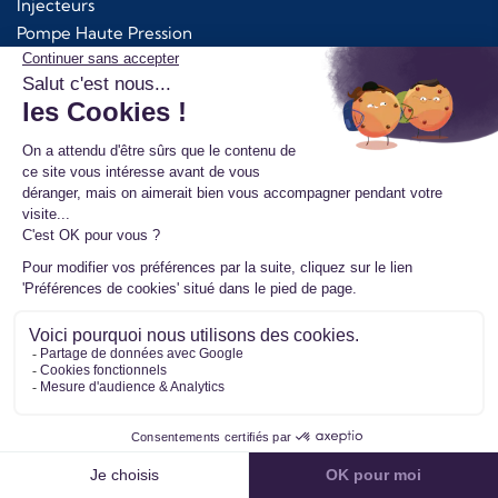
Injecteurs
Pompe Haute Pression
Pompe à Huile
Module d'alimentation AdBlue
Kit Chra Turbo
Additifs Bardahl
Services
Fonctionnement consigne en échange standard
Droit de rétractation
Réparation Turbo
Fonctionnement échange standard
Retour de votre ancienne pièce
Avantages pour les pros
Pourquoi nous choisir ?