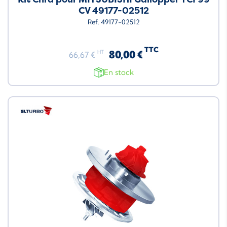
CV 49177-02512
Ref. 49177-02512
TTC
80,00 €
HT
66,67 €
En stock
Neuf