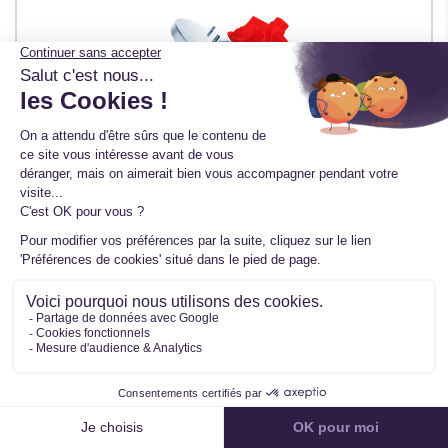
Kit Chra pour MITSUBISHI L200 2.5 TD 4WD
(K_4T) 87 CV 49177-01501
Ref. 49177-01501
TTC
120,00 €
HT
100,00 €
En stock
Neuf