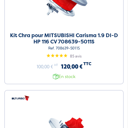
Kit Chra pour MITSUBISHI Carisma 1.9 DI-D
HP 116 CV 708639-5011S
Ref. 708639-5011S
85 avis
TTC
120,00 €
HT
100,00 €
En stock
Neuf