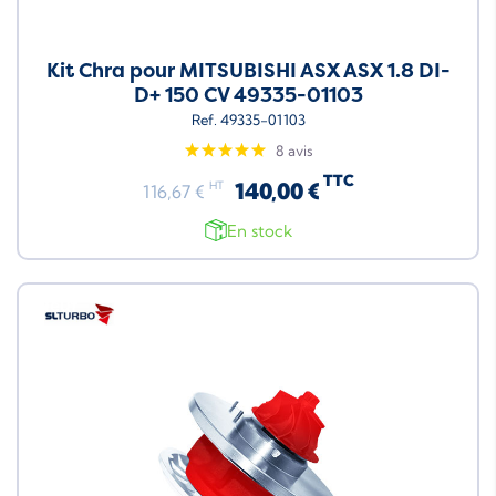
Kit Chra pour MITSUBISHI ASX ASX 1.8 DI-
D+ 150 CV 49335-01103
Ref. 49335-01103
8 avis
TTC
140,00 €
HT
116,67 €
En stock
Neuf