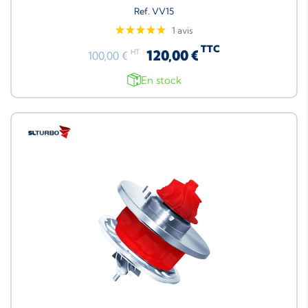
Ref. VV15
1 avis
TTC
120,00 €
HT
100,00 €
En stock
Neuf