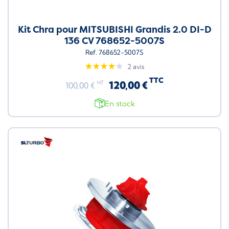
Kit Chra pour MITSUBISHI Grandis 2.0 DI-D
136 CV 768652-5007S
Ref. 768652-5007S
2 avis
TTC
120,00 €
HT
100,00 €
En stock
Neuf