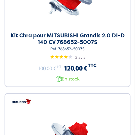
Kit Chra pour MITSUBISHI Grandis 2.0 DI-D
140 CV 768652-5007S
Ref. 768652-5007S
2 avis
TTC
120,00 €
HT
100,00 €
En stock
Neuf