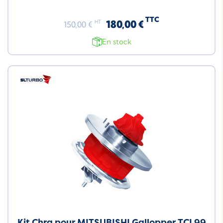
TTC
180,00 €
HT
150,00 €
En stock
Neuf
Kit Chra pour MITSUBISHI Gallopper TCI 99