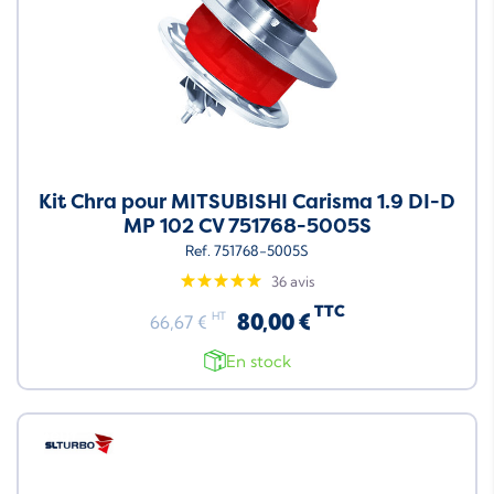
Kit Chra pour MITSUBISHI Carisma 1.9 DI-D
MP 102 CV 751768-5005S
Ref. 751768-5005S
36 avis
TTC
80,00 €
HT
66,67 €
En stock
Neuf