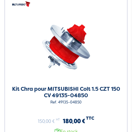
Neuf
Kit Chra pour MITSUBISHI Colt 1.5 CZT 150
CV 49135-04850
Ref. 49135-04850
TTC
180,00 €
HT
150,00 €
En stock