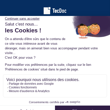
Les informations affichées sur ce site de pièces automobiles
proviennent de la base de données TecDoc. Elles sont protégées
par le droit d’auteur et ne peuvent en aucun cas être copiées,
reproduites, utilisées ou diffusées sans l’autorisation préalable de
TecAlliance. Toute utilisation non autorisée constitue une infraction
et pourra faire l’objet de poursuites.
Mentions légales
Données personnelles
Conditions générales de vente
Ⓒ 2026 www.mister-turbo.com : Turbo auto échange standard
Filtrer
Tous les paiements sont sécurisés