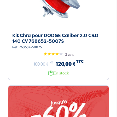
Kit Chra pour DODGE Caliber 2.0 CRD
140 CV 768652-5007S
Ref. 768652-5007S
2 avis
TTC
120,00 €
HT
100,00 €
En stock