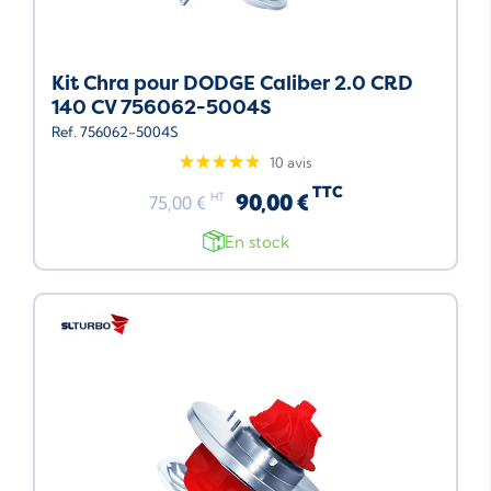
Kit Chra pour DODGE Caliber 2.0 CRD
140 CV 756062-5004S
Ref. 756062-5004S
10 avis
TTC
90,00 €
HT
75,00 €
En stock
Neuf