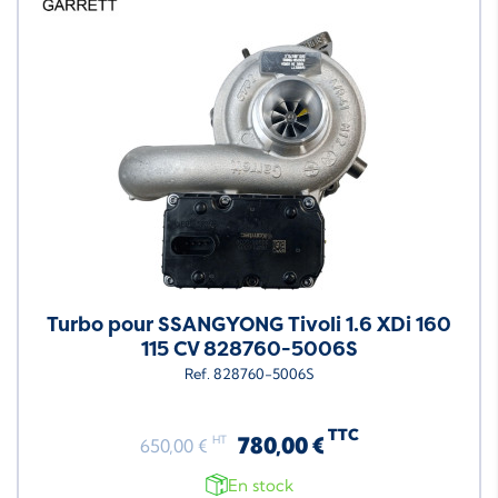
Turbo pour SSANGYONG Tivoli 1.6 XDi 160
115 CV 828760-5006S
Ref. 828760-5006S
TTC
780,00 €
HT
650,00 €
En stock