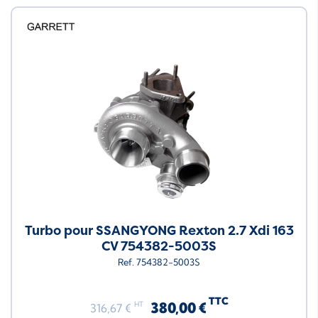
Turbo pour SSANGYONG Rexton 2.7 Xdi 163
CV 754382-5003S
Ref. 754382-5003S
TTC
380,00 €
HT
316,67 €