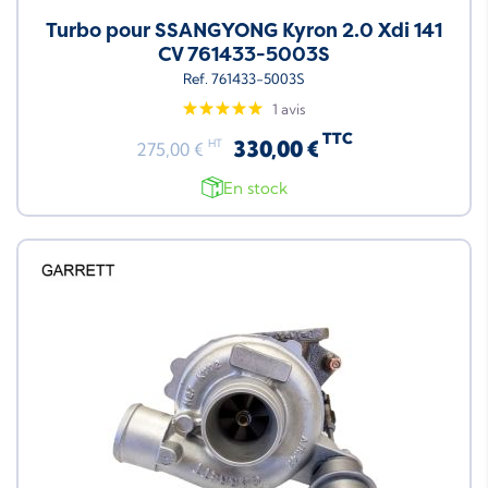
Turbo pour SSANGYONG Kyron 2.0 Xdi 141
CV 761433-5003S
Ref. 761433-5003S
1 avis
TTC
330,00 €
HT
275,00 €
En stock