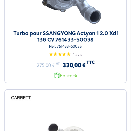
Turbo pour SSANGYONG Actyon 1 2.0 Xdi
136 CV 761433-5003S
Ref. 761433-5003S
1 avis
TTC
330,00 €
HT
275,00 €
En stock