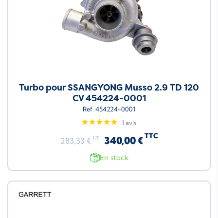
Turbo pour SSANGYONG Musso 2.9 TD 120
CV 454224-0001
Ref. 454224-0001
1 avis
TTC
340,00 €
HT
283,33 €
En stock