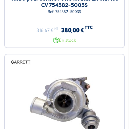
CV 754382-5003S
Ref. 754382-5003S
TTC
380,00 €
HT
316,67 €
En stock