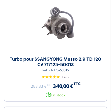
Turbo pour SSANGYONG Musso 2.9 TD 120
CV 717123-5001S
Ref. 717123-5001S
1 avis
TTC
340,00 €
HT
283,33 €
En stock