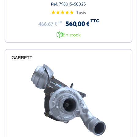
Ref. 798015-5002S
1 avis
TTC
560,00 €
HT
466,67 €
En stock