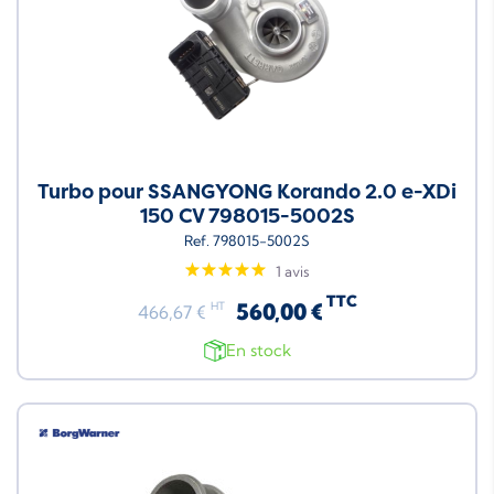
Turbo pour SSANGYONG Korando 2.0 e-XDi
150 CV 798015-5002S
Ref. 798015-5002S
1 avis
TTC
560,00 €
HT
466,67 €
En stock