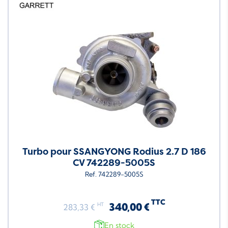
Turbo pour SSANGYONG Rodius 2.7 D 186
CV 742289-5005S
Ref. 742289-5005S
TTC
340,00 €
HT
283,33 €
En stock