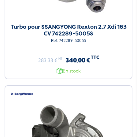
Turbo pour SSANGYONG Rexton 2.7 Xdi 163
CV 742289-5005S
Ref. 742289-5005S
TTC
340,00 €
HT
283,33 €
En stock