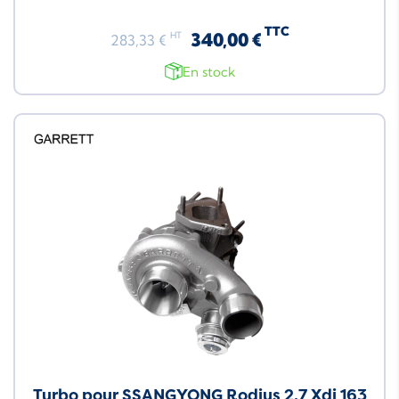
TTC
340,00 €
HT
283,33 €
En stock
Turbo pour SSANGYONG Rodius 2.7 Xdi 163