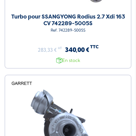
Turbo pour SSANGYONG Rodius 2.7 Xdi 163
CV 742289-5005S
Ref. 742289-5005S
TTC
340,00 €
HT
283,33 €
En stock