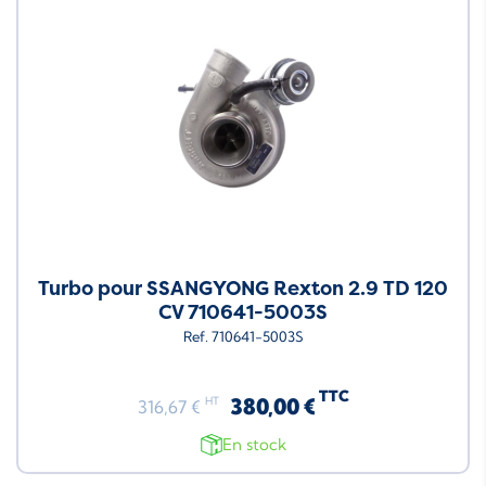
Turbo pour SSANGYONG Rexton 2.9 TD 120
CV 710641-5003S
Ref. 710641-5003S
TTC
380,00 €
HT
316,67 €
En stock